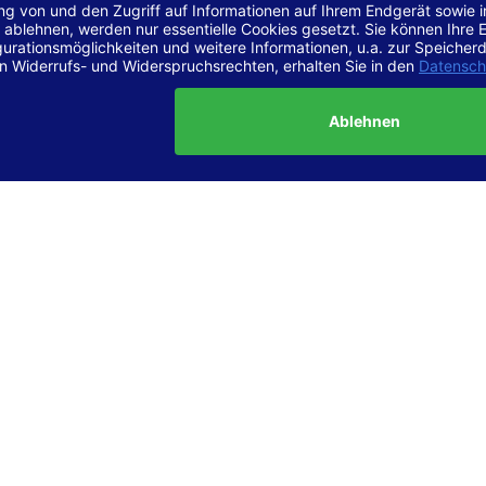
r Vereinbarkeit mit den Anforderungen
site ist
vollständig konform
mit der Konformitätsstufe AA der „Ri
ierefreie Webinhalte – WCAG 2.1“ bzw. dem europäischen Standard
1.
g dieser Erklärung zur Barrierefreiheit
lärung wurde am 23.6.2025 erstellt.
tung der Barrierefreiheit dieser Website wurde mittels
Selbstbew
hrt. Wir haben dabei die Richtlinien der WCAG 2.1 (Level AA) sowi
ungen des Web-Zugänglichkeits-Gesetzes (WZG) umfassend geprü
t.
 und Kontakt
meldungen zur Barrierefreiheit sind uns sehr wichtig. Wenn Sie a
n stoßen oder Anregungen zur Verbesserung der Barrierefreiheit 
e uns gerne kontaktieren.