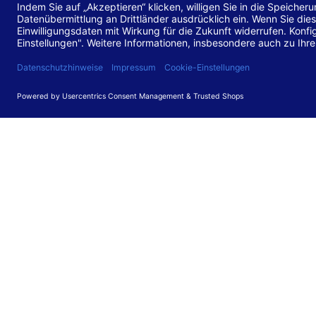
Stand de
Diese Web
für barr
549 V3.2.
Erstellun
Diese Erk
Die Bewer
durchgefü
Anforder
umgesetz
Feedback
Ihre Rück
Barriere
können Si