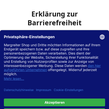
Erklärung zur
Barrierefreiheit
Die Hans Hilscher GmbH
ist bemüht, seine Website
www.margreiter-shop.de
im Einklang mit dem
Web-
Zugänglichkeits-Gesetz (WZG)
zur Umsetzung der
Richtlinie (EU) 2016/2102 des Europäischen Parlaments
und des Rates barrierefrei zugänglich zu machen.
Diese Erklärung zur Barrierefreiheit gilt für die Website
www.margreiter-shop.de
und alle zugehörigen
Unterseiten.
Stand der Vereinbarkeit mit den Anforderungen
Diese Website ist
vollständig konform
mit der
Konformitätsstufe AA der „Richtlinien für barrierefreie