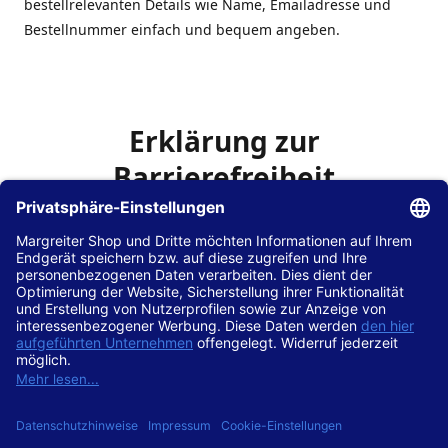
bestellrelevanten Details wie Name, Emailadresse und
Bestellnummer einfach und bequem angeben.
Erklärung zur
Barrierefreiheit
Die Hans Hilscher GmbH
ist bemüht, seine Website
www.margreiter-shop.de
im Einklang mit dem
Web-
Zugänglichkeits-Gesetz (WZG)
zur Umsetzung der
Richtlinie (EU) 2016/2102 des Europäischen Parlaments
und des Rates barrierefrei zugänglich zu machen.
Diese Erklärung zur Barrierefreiheit gilt für die Website
www.margreiter-shop.de
und alle zugehörigen
Unterseiten.