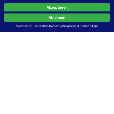
Stand der Vereinbarkeit mit den Anforderungen
Diese Website ist
vollständig konform
mit der
Konformitätsstufe AA der „Richtlinien für barrierefreie
Webinhalte – WCAG 2.1“ bzw. dem europäischen Standard
EN 301 549 V3.2.1.
Erstellung dieser Erklärung zur Barrierefreiheit
Diese Erklärung wurde am 23.6.2025 erstellt.
Die Bewertung der Barrierefreiheit dieser Website wurde
mittels
Selbstbewertung
durchgeführt. Wir haben dabei
die Richtlinien der WCAG 2.1 (Level AA) sowie die
Anforderungen des Web-Zugänglichkeits-Gesetzes (WZG)
umfassend geprüft und umgesetzt.
Feedback und Kontakt
Ihre Rückmeldungen zur Barrierefreiheit sind uns sehr