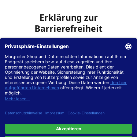
Erklärung zur
Barrierefreiheit
Die Hans Hilscher GmbH
ist bemüht, seine Website
www.margreiter-shop.de
im Einklang mit dem
Web-
Zugänglichkeits-Gesetz (WZG)
zur Umsetzung der
Richtlinie (EU) 2016/2102 des Europäischen Parlaments
und des Rates barrierefrei zugänglich zu machen.
Diese Erklärung zur Barrierefreiheit gilt für die Website
www.margreiter-shop.de
und alle zugehörigen
Unterseiten.
Stand der Vereinbarkeit mit den Anforderungen
Diese Website ist
vollständig konform
mit der
Konformitätsstufe AA der „Richtlinien für barrierefreie