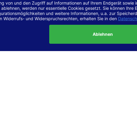
r Vereinbarkeit mit den Anforderungen
site ist
vollständig konform
mit der Konformitätsstufe AA der „Ri
ierefreie Webinhalte – WCAG 2.1“ bzw. dem europäischen Standard
1.
g dieser Erklärung zur Barrierefreiheit
lärung wurde am 23.6.2025 erstellt.
tung der Barrierefreiheit dieser Website wurde mittels
Selbstbew
hrt. Wir haben dabei die Richtlinien der WCAG 2.1 (Level AA) sowi
ungen des Web-Zugänglichkeits-Gesetzes (WZG) umfassend geprü
t.
 und Kontakt
meldungen zur Barrierefreiheit sind uns sehr wichtig. Wenn Sie a
n stoßen oder Anregungen zur Verbesserung der Barrierefreiheit 
e uns gerne kontaktieren.