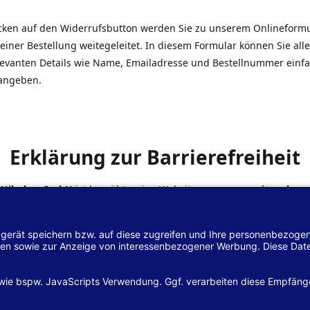
icken auf den Widerrufsbutton werden Sie zu unserem Onlineform
einer Bestellung weitegeleitet. In diesem Formular können Sie alle
elevanten Details wie Name, Emailadresse und Bestellnummer einf
angeben.
Erklärung zur Barrierefreiheit
 Hilscher GmbH
ist bemüht, seine Website
www.margreiter-shop.
 mit dem
Web-Zugänglichkeits-Gesetz (WZG)
zur Umsetzung der Ri
/2102 des Europäischen Parlaments und des Rates barrierefrei zu
n.
lärung zur Barrierefreiheit gilt für die Website
www.margreiter-s
zugehörigen Unterseiten.