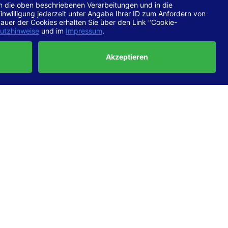
chtlinien
 EN 301
ertung
e die
ft und
uf
haben,