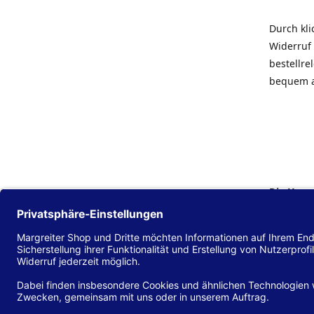
Durch kl
Widerruf 
bestellr
bequem 
Die Hans
Einklang
(EU) 2016
zu mache
Diese Erk
und alle 