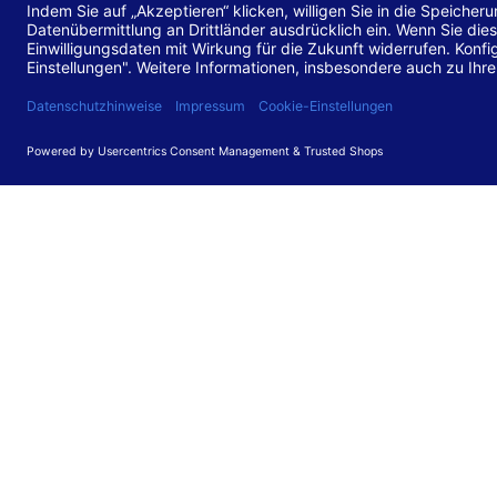
Stand de
Diese Web
für barr
549 V3.2.
Erstellun
Diese Erk
Die Bewer
durchgefü
Anforder
umgesetz
Feedback
Ihre Rück
Barriere
können Si