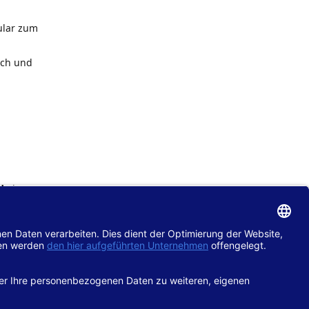
ular zum
ach und
de
im
chtlinie
gänglich
hop.de