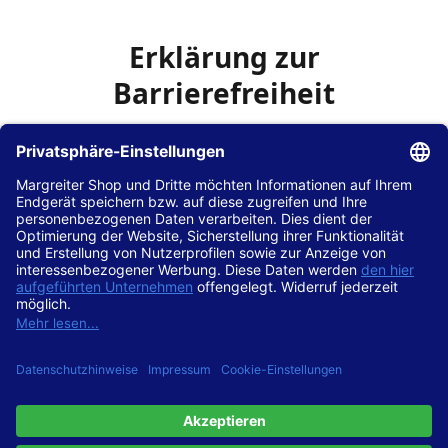
Erklärung zur
Barrierefreiheit
Die Hans Hilscher GmbH
ist bemüht, seine Website
www.margreiter-shop.de
im Einklang mit dem
Web-
Zugänglichkeits-Gesetz (WZG)
zur Umsetzung der
Richtlinie (EU) 2016/2102 des Europäischen Parlaments
und des Rates barrierefrei zugänglich zu machen.
Diese Erklärung zur Barrierefreiheit gilt für die Website
www.margreiter-shop.de
und alle zugehörigen
Unterseiten.
Stand der Vereinbarkeit mit den Anforderungen
Diese Website ist
vollständig konform
mit der
Konformitätsstufe AA der „Richtlinien für barrierefreie