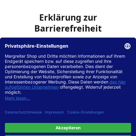
Erklärung zur
Barrierefreiheit
Die Hans Hilscher GmbH
ist bemüht, seine Website
www.margreiter-shop.de
im Einklang mit dem
Web-
Zugänglichkeits-Gesetz (WZG)
zur Umsetzung der
Richtlinie (EU) 2016/2102 des Europäischen Parlaments
und des Rates barrierefrei zugänglich zu machen.
Diese Erklärung zur Barrierefreiheit gilt für die Website
www.margreiter-shop.de
und alle zugehörigen
Unterseiten.
Stand der Vereinbarkeit mit den Anforderungen
Diese Website ist
vollständig konform
mit der
Konformitätsstufe AA der „Richtlinien für barrierefreie