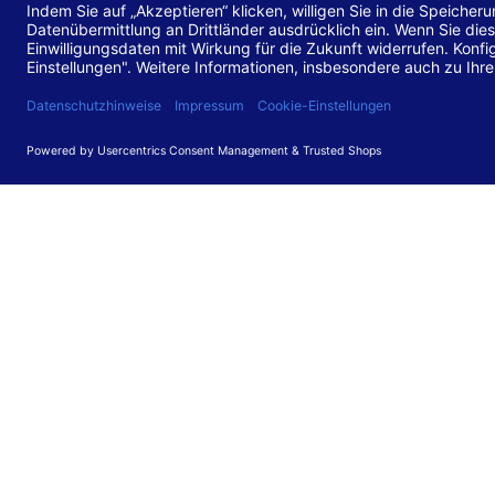
Stand de
Diese Web
für barr
549 V3.2.
Erstellun
Diese Erk
Die Bewer
durchgefü
Anforder
umgesetz
Feedback
Ihre Rück
Barriere
können Si