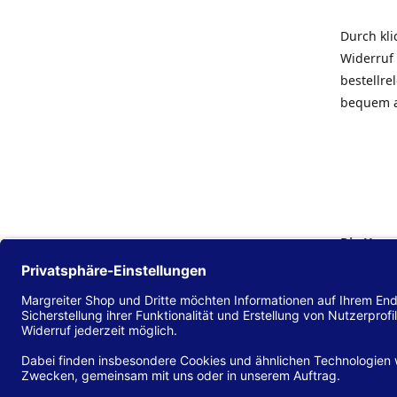
Durch kl
Widerruf 
bestellr
bequem 
Die Hans
Einklang
(EU) 2016
zu mache
Diese Erk
und alle 