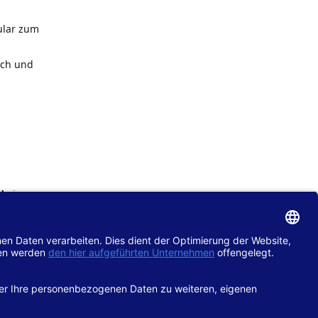
ular zum
ach und
de
im
chtlinie
gänglich
hop.de