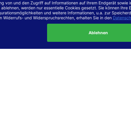
r Vereinbarkeit mit den Anforderungen
site ist
vollständig konform
mit der Konformitätsstufe AA der „Ri
ierefreie Webinhalte – WCAG 2.1“ bzw. dem europäischen Standard
1.
g dieser Erklärung zur Barrierefreiheit
lärung wurde am 23.6.2025 erstellt.
tung der Barrierefreiheit dieser Website wurde mittels
Selbstbew
hrt. Wir haben dabei die Richtlinien der WCAG 2.1 (Level AA) sowi
ungen des Web-Zugänglichkeits-Gesetzes (WZG) umfassend geprü
t.
 und Kontakt
meldungen zur Barrierefreiheit sind uns sehr wichtig. Wenn Sie a
n stoßen oder Anregungen zur Verbesserung der Barrierefreiheit 
e uns gerne kontaktieren.