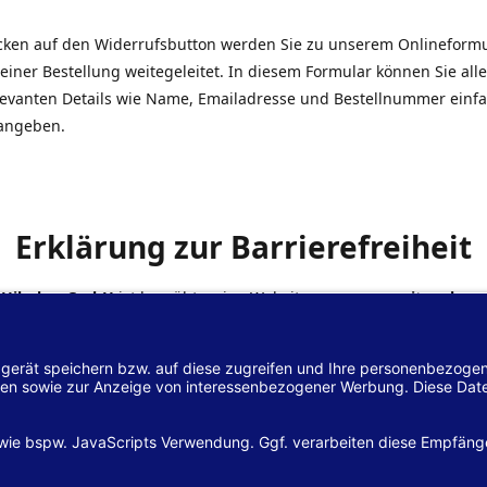
icken auf den Widerrufsbutton werden Sie zu unserem Onlineform
einer Bestellung weitegeleitet. In diesem Formular können Sie alle
elevanten Details wie Name, Emailadresse und Bestellnummer einf
angeben.
Erklärung zur Barrierefreiheit
 Hilscher GmbH
ist bemüht, seine Website
www.margreiter-shop.
 mit dem
Web-Zugänglichkeits-Gesetz (WZG)
zur Umsetzung der Ri
/2102 des Europäischen Parlaments und des Rates barrierefrei zu
n.
lärung zur Barrierefreiheit gilt für die Website
www.margreiter-s
zugehörigen Unterseiten.