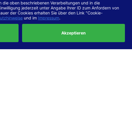
chtlinien
 EN 301
ertung
e die
ft und
uf
haben,