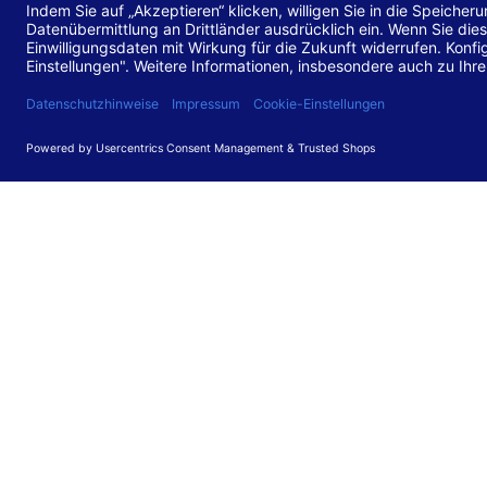
Stand de
Diese Web
für barr
549 V3.2.
Erstellun
Diese Erk
Die Bewer
durchgefü
Anforder
umgesetz
Feedback
Ihre Rück
Barriere
können Si