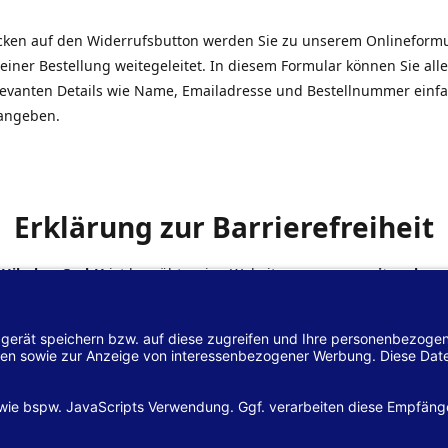
icken auf den Widerrufsbutton werden Sie zu unserem Onlineform
einer Bestellung weitegeleitet. In diesem Formular können Sie alle
elevanten Details wie Name, Emailadresse und Bestellnummer einf
angeben.
Erklärung zur Barrierefreiheit
 Hilscher GmbH
ist bemüht, seine Website
www.margreiter-shop.
 mit dem
Web-Zugänglichkeits-Gesetz (WZG)
zur Umsetzung der Ri
/2102 des Europäischen Parlaments und des Rates barrierefrei zu
n.
lärung zur Barrierefreiheit gilt für die Website
www.margreiter-s
zugehörigen Unterseiten.