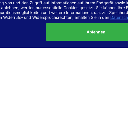
r Vereinbarkeit mit den Anforderungen
site ist
vollständig konform
mit der Konformitätsstufe AA der „Ri
ierefreie Webinhalte – WCAG 2.1“ bzw. dem europäischen Standard
1.
g dieser Erklärung zur Barrierefreiheit
lärung wurde am 23.6.2025 erstellt.
tung der Barrierefreiheit dieser Website wurde mittels
Selbstbew
hrt. Wir haben dabei die Richtlinien der WCAG 2.1 (Level AA) sowi
ungen des Web-Zugänglichkeits-Gesetzes (WZG) umfassend geprü
t.
 und Kontakt
meldungen zur Barrierefreiheit sind uns sehr wichtig. Wenn Sie a
n stoßen oder Anregungen zur Verbesserung der Barrierefreiheit 
e uns gerne kontaktieren.