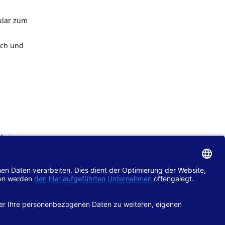
ular zum
ach und
de
im
chtlinie
gänglich
hop.de