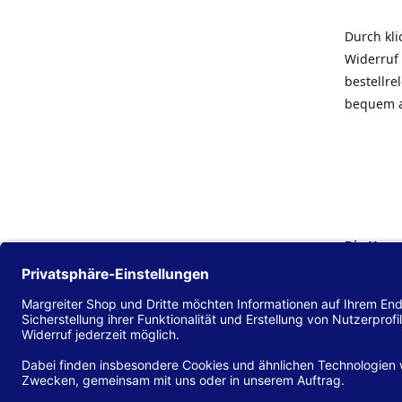
Durch kl
Widerruf 
bestellr
bequem 
Die Hans
Einklang
(EU) 2016
zu mache
Diese Erk
und alle 