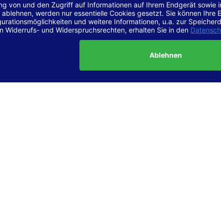
r Vereinbarkeit mit den Anforderungen
site ist
vollständig konform
mit der Konformitätsstufe AA der „Ri
ierefreie Webinhalte – WCAG 2.1“ bzw. dem europäischen Standard
1.
g dieser Erklärung zur Barrierefreiheit
lärung wurde am 23.6.2025 erstellt.
tung der Barrierefreiheit dieser Website wurde mittels
Selbstbew
hrt. Wir haben dabei die Richtlinien der WCAG 2.1 (Level AA) sowi
ungen des Web-Zugänglichkeits-Gesetzes (WZG) umfassend geprü
t.
 und Kontakt
meldungen zur Barrierefreiheit sind uns sehr wichtig. Wenn Sie a
n stoßen oder Anregungen zur Verbesserung der Barrierefreiheit 
e uns gerne kontaktieren.