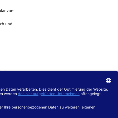
ular zum
ach und
de
im
chtlinie
gänglich
hop.de