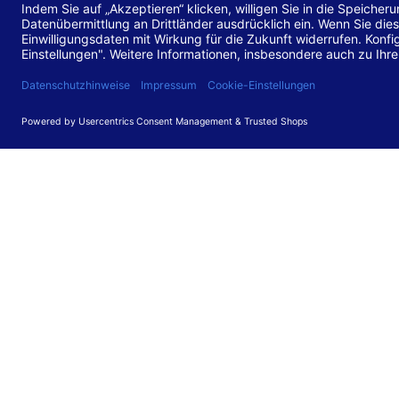
Stand de
Diese Web
für barr
549 V3.2.
Erstellun
Diese Erk
Die Bewer
durchgefü
Anforder
umgesetz
Feedback
Ihre Rück
Barriere
können Si