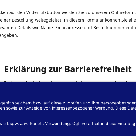
icken auf den Widerrufsbutton werden Sie zu unserem Onlineform
einer Bestellung weitegeleitet. In diesem Formular können Sie alle
elevanten Details wie Name, Emailadresse und Bestellnummer einf
angeben.
Erklärung zur Barrierefreiheit
 Hilscher GmbH
ist bemüht, seine Website
www.margreiter-shop.
 mit dem
Web-Zugänglichkeits-Gesetz (WZG)
zur Umsetzung der Ri
/2102 des Europäischen Parlaments und des Rates barrierefrei zu
n.
lärung zur Barrierefreiheit gilt für die Website
www.margreiter-s
zugehörigen Unterseiten.