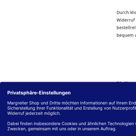
Durch kl
Widerruf 
bestellr
bequem 
Die Hans
Einklang
(EU) 2016
zu mache
Diese Erk
und alle 