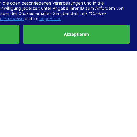
chtlinien
 EN 301
ertung
e die
ft und
uf
haben,