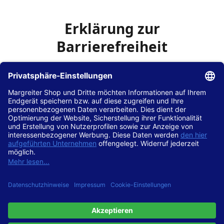
Erklärung zur
Barrierefreiheit
Die Hans Hilscher GmbH
ist bemüht, seine Website
www.margreiter-shop.de
im Einklang mit dem
Web-
Zugänglichkeits-Gesetz (WZG)
zur Umsetzung der
Richtlinie (EU) 2016/2102 des Europäischen Parlaments
und des Rates barrierefrei zugänglich zu machen.
Diese Erklärung zur Barrierefreiheit gilt für die Website
www.margreiter-shop.de
und alle zugehörigen
Unterseiten.
Stand der Vereinbarkeit mit den Anforderungen
Diese Website ist
vollständig konform
mit der
Konformitätsstufe AA der „Richtlinien für barrierefreie