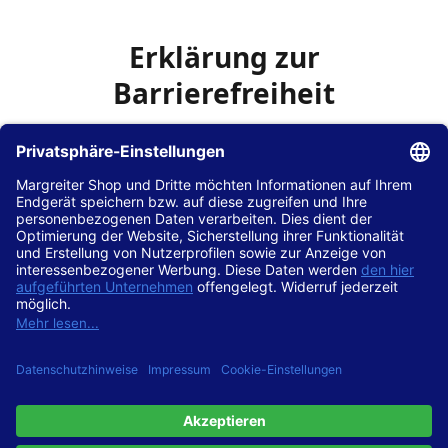
Erklärung zur
Barrierefreiheit
Die Hans Hilscher GmbH
ist bemüht, seine Website
www.margreiter-shop.de
im Einklang mit dem
Web-
Zugänglichkeits-Gesetz (WZG)
zur Umsetzung der
Richtlinie (EU) 2016/2102 des Europäischen Parlaments
und des Rates barrierefrei zugänglich zu machen.
Diese Erklärung zur Barrierefreiheit gilt für die Website
www.margreiter-shop.de
und alle zugehörigen
Unterseiten.
Stand der Vereinbarkeit mit den Anforderungen
Diese Website ist
vollständig konform
mit der
Konformitätsstufe AA der „Richtlinien für barrierefreie