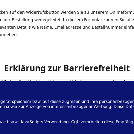
icken auf den Widerrufsbutton werden Sie zu unserem Onlineform
einer Bestellung weitegeleitet. In diesem Formular können Sie alle
elevanten Details wie Name, Emailadresse und Bestellnummer einf
angeben.
Erklärung zur Barrierefreiheit
 Hilscher GmbH
ist bemüht, seine Website
www.margreiter-shop.
 mit dem
Web-Zugänglichkeits-Gesetz (WZG)
zur Umsetzung der Ri
/2102 des Europäischen Parlaments und des Rates barrierefrei zu
n.
lärung zur Barrierefreiheit gilt für die Website
www.margreiter-s
zugehörigen Unterseiten.