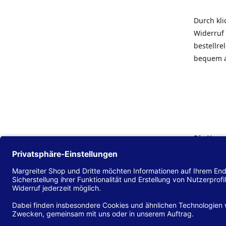
Durch kl
Widerruf 
bestellr
bequem 
Die Hans
Einklang
(EU) 2016
zu mache
Diese Erk
und alle 