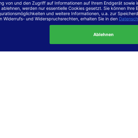
r Vereinbarkeit mit den Anforderungen
site ist
vollständig konform
mit der Konformitätsstufe AA der „Ri
ierefreie Webinhalte – WCAG 2.1“ bzw. dem europäischen Standard
1.
g dieser Erklärung zur Barrierefreiheit
lärung wurde am 23.6.2025 erstellt.
tung der Barrierefreiheit dieser Website wurde mittels
Selbstbew
hrt. Wir haben dabei die Richtlinien der WCAG 2.1 (Level AA) sowi
ungen des Web-Zugänglichkeits-Gesetzes (WZG) umfassend geprü
t.
 und Kontakt
meldungen zur Barrierefreiheit sind uns sehr wichtig. Wenn Sie a
n stoßen oder Anregungen zur Verbesserung der Barrierefreiheit 
e uns gerne kontaktieren.