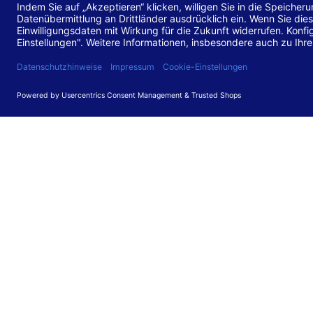
Stand de
Diese Web
für barr
549 V3.2.
Erstellun
Diese Erk
Die Bewer
durchgefü
Anforder
umgesetz
Feedback
Ihre Rück
Barriere
können Si