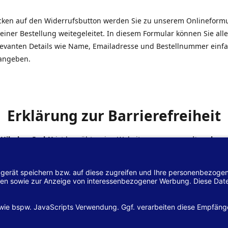
icken auf den Widerrufsbutton werden Sie zu unserem Onlineform
einer Bestellung weitegeleitet. In diesem Formular können Sie alle
elevanten Details wie Name, Emailadresse und Bestellnummer einf
angeben.
Erklärung zur Barrierefreiheit
 Hilscher GmbH
ist bemüht, seine Website
www.margreiter-shop.
 mit dem
Web-Zugänglichkeits-Gesetz (WZG)
zur Umsetzung der Ri
/2102 des Europäischen Parlaments und des Rates barrierefrei zu
n.
lärung zur Barrierefreiheit gilt für die Website
www.margreiter-s
zugehörigen Unterseiten.