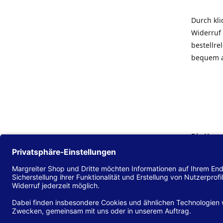
Durch kl
Widerruf 
bestellr
bequem 
Die Hans
Einklang
(EU) 2016
zu mache
Diese Erk
und alle 