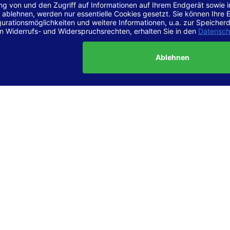
r Vereinbarkeit mit den Anforderungen
site ist
vollständig konform
mit der Konformitätsstufe AA der „Ri
ierefreie Webinhalte – WCAG 2.1“ bzw. dem europäischen Standard
1.
g dieser Erklärung zur Barrierefreiheit
lärung wurde am 23.6.2025 erstellt.
tung der Barrierefreiheit dieser Website wurde mittels
Selbstbew
hrt. Wir haben dabei die Richtlinien der WCAG 2.1 (Level AA) sowi
ungen des Web-Zugänglichkeits-Gesetzes (WZG) umfassend geprü
t.
 und Kontakt
meldungen zur Barrierefreiheit sind uns sehr wichtig. Wenn Sie a
n stoßen oder Anregungen zur Verbesserung der Barrierefreiheit 
e uns gerne kontaktieren.