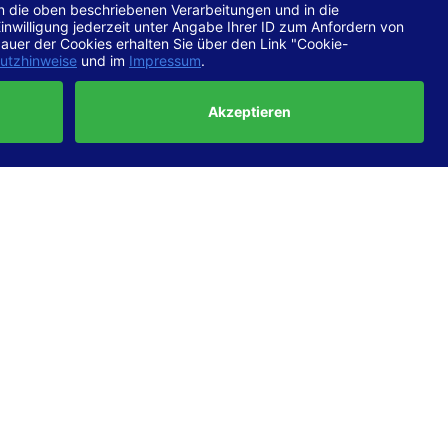
chtlinien
 EN 301
ertung
e die
ft und
uf
haben,