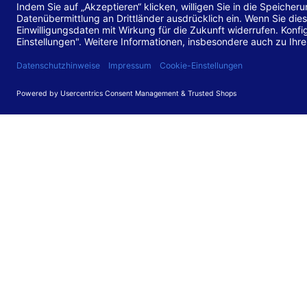
Stand de
Diese Web
für barr
549 V3.2.
Erstellun
Diese Erk
Die Bewer
durchgefü
Anforder
umgesetz
Feedback
Ihre Rück
Barriere
können Si