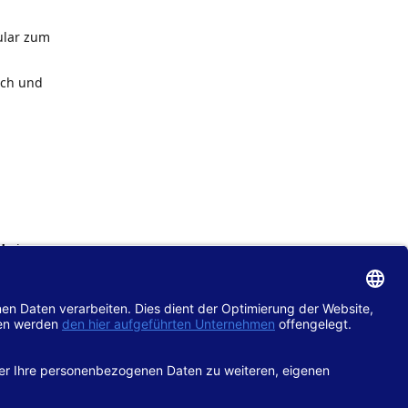
ular zum
ach und
de
im
chtlinie
gänglich
hop.de