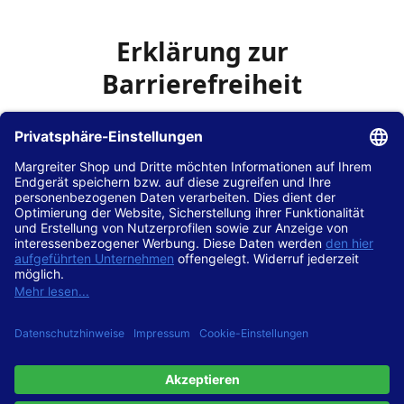
Erklärung zur
Barrierefreiheit
Die Hans Hilscher GmbH
ist bemüht, seine Website
www.margreiter-shop.de
im Einklang mit dem
Web-
Zugänglichkeits-Gesetz (WZG)
zur Umsetzung der
Richtlinie (EU) 2016/2102 des Europäischen Parlaments
und des Rates barrierefrei zugänglich zu machen.
Diese Erklärung zur Barrierefreiheit gilt für die Website
www.margreiter-shop.de
und alle zugehörigen
Unterseiten.
Stand der Vereinbarkeit mit den Anforderungen
Diese Website ist
vollständig konform
mit der
Konformitätsstufe AA der „Richtlinien für barrierefreie