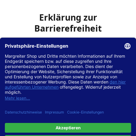
Erklärung zur
Barrierefreiheit
Die Hans Hilscher GmbH
ist bemüht, seine Website
www.margreiter-shop.de
im Einklang mit dem
Web-
Zugänglichkeits-Gesetz (WZG)
zur Umsetzung der
Richtlinie (EU) 2016/2102 des Europäischen Parlaments
und des Rates barrierefrei zugänglich zu machen.
Diese Erklärung zur Barrierefreiheit gilt für die Website
www.margreiter-shop.de
und alle zugehörigen
Unterseiten.
Stand der Vereinbarkeit mit den Anforderungen
Diese Website ist
vollständig konform
mit der
Konformitätsstufe AA der „Richtlinien für barrierefreie