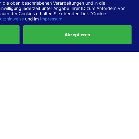
chtlinien
 EN 301
ertung
e die
ft und
uf
haben,