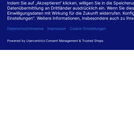
Stand de
Diese Web
für barr
549 V3.2.
Erstellun
Diese Erk
Die Bewer
durchgefü
Anforder
umgesetz
Feedback
Ihre Rück
Barriere
können Si