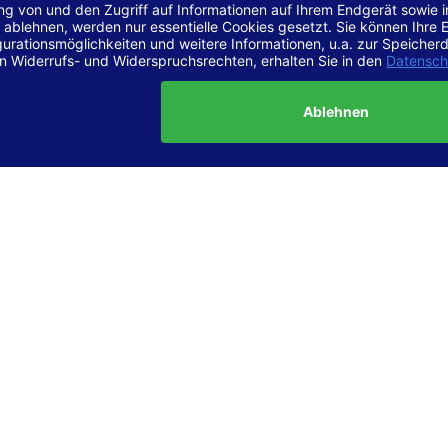
r Vereinbarkeit mit den Anforderungen
site ist
vollständig konform
mit der Konformitätsstufe AA der „Ri
ierefreie Webinhalte – WCAG 2.1“ bzw. dem europäischen Standard
1.
g dieser Erklärung zur Barrierefreiheit
lärung wurde am 23.6.2025 erstellt.
tung der Barrierefreiheit dieser Website wurde mittels
Selbstbew
hrt. Wir haben dabei die Richtlinien der WCAG 2.1 (Level AA) sowi
ungen des Web-Zugänglichkeits-Gesetzes (WZG) umfassend geprü
t.
 und Kontakt
meldungen zur Barrierefreiheit sind uns sehr wichtig. Wenn Sie a
n stoßen oder Anregungen zur Verbesserung der Barrierefreiheit 
e uns gerne kontaktieren.