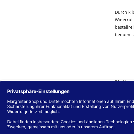
Durch kl
Widerruf 
bestellr
bequem 
Die Hans
Einklang
(EU) 2016
zu mache
Diese Erk
und alle 