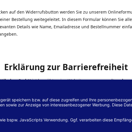
icken auf den Widerrufsbutton werden Sie zu unserem Onlineform
einer Bestellung weitegeleitet. In diesem Formular können Sie alle
elevanten Details wie Name, Emailadresse und Bestellnummer einf
angeben.
Erklärung zur Barrierefreiheit
 Hilscher GmbH
ist bemüht, seine Website
www.margreiter-shop.
 mit dem
Web-Zugänglichkeits-Gesetz (WZG)
zur Umsetzung der Ri
/2102 des Europäischen Parlaments und des Rates barrierefrei zu
n.
lärung zur Barrierefreiheit gilt für die Website
www.margreiter-s
zugehörigen Unterseiten.