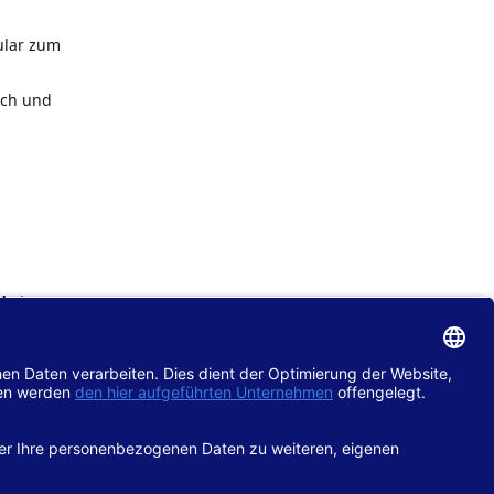
ular zum
ach und
de
im
chtlinie
gänglich
hop.de