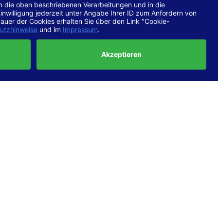
chtlinien
 EN 301
ertung
e die
ft und
uf
haben,