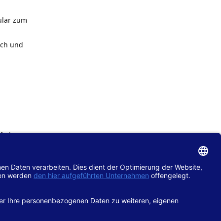
ular zum
ach und
de
im
chtlinie
gänglich
hop.de