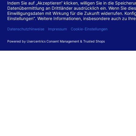
Stand de
Diese Web
für barr
549 V3.2.
Erstellun
Diese Erk
Die Bewer
durchgefü
Anforder
umgesetz
Feedback
Ihre Rück
Barriere
können Si