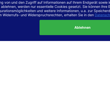
r Vereinbarkeit mit den Anforderungen
site ist
vollständig konform
mit der Konformitätsstufe AA der „Ri
ierefreie Webinhalte – WCAG 2.1“ bzw. dem europäischen Standard
1.
g dieser Erklärung zur Barrierefreiheit
lärung wurde am 23.6.2025 erstellt.
tung der Barrierefreiheit dieser Website wurde mittels
Selbstbew
hrt. Wir haben dabei die Richtlinien der WCAG 2.1 (Level AA) sowi
ungen des Web-Zugänglichkeits-Gesetzes (WZG) umfassend geprü
t.
 und Kontakt
meldungen zur Barrierefreiheit sind uns sehr wichtig. Wenn Sie a
n stoßen oder Anregungen zur Verbesserung der Barrierefreiheit 
e uns gerne kontaktieren.