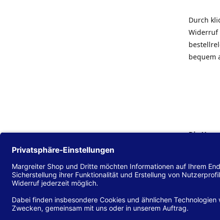
Durch kl
Widerruf 
bestellr
bequem 
Die Hans
Einklang
(EU) 2016
zu mache
Diese Erk
und alle 