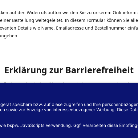
icken auf den Widerrufsbutton werden Sie zu unserem Onlineform
einer Bestellung weitegeleitet. In diesem Formular können Sie alle
elevanten Details wie Name, Emailadresse und Bestellnummer einf
angeben.
Erklärung zur Barrierefreiheit
 Hilscher GmbH
ist bemüht, seine Website
www.margreiter-shop.
 mit dem
Web-Zugänglichkeits-Gesetz (WZG)
zur Umsetzung der Ri
/2102 des Europäischen Parlaments und des Rates barrierefrei zu
n.
lärung zur Barrierefreiheit gilt für die Website
www.margreiter-s
zugehörigen Unterseiten.