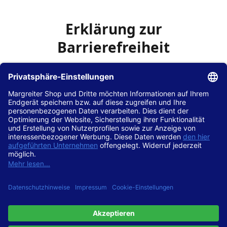
Erklärung zur
Barrierefreiheit
Die Hans Hilscher GmbH
ist bemüht, seine Website
www.margreiter-shop.de
im Einklang mit dem
Web-
Zugänglichkeits-Gesetz (WZG)
zur Umsetzung der
Richtlinie (EU) 2016/2102 des Europäischen Parlaments
und des Rates barrierefrei zugänglich zu machen.
Diese Erklärung zur Barrierefreiheit gilt für die Website
www.margreiter-shop.de
und alle zugehörigen
Unterseiten.
Stand der Vereinbarkeit mit den Anforderungen
Diese Website ist
vollständig konform
mit der
Konformitätsstufe AA der „Richtlinien für barrierefreie