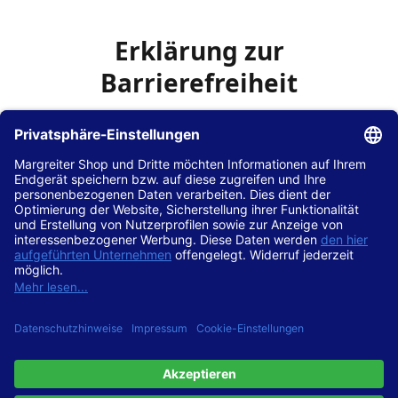
Erklärung zur
Barrierefreiheit
Die Hans Hilscher GmbH
ist bemüht, seine Website
www.margreiter-shop.de
im Einklang mit dem
Web-
Zugänglichkeits-Gesetz (WZG)
zur Umsetzung der
Richtlinie (EU) 2016/2102 des Europäischen Parlaments
und des Rates barrierefrei zugänglich zu machen.
Diese Erklärung zur Barrierefreiheit gilt für die Website
www.margreiter-shop.de
und alle zugehörigen
Unterseiten.
Stand der Vereinbarkeit mit den Anforderungen
Diese Website ist
vollständig konform
mit der
Konformitätsstufe AA der „Richtlinien für barrierefreie