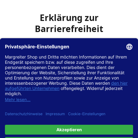
Erklärung zur
Barrierefreiheit
Die Hans Hilscher GmbH
ist bemüht, seine Website
www.margreiter-shop.de
im Einklang mit dem
Web-
Zugänglichkeits-Gesetz (WZG)
zur Umsetzung der
Richtlinie (EU) 2016/2102 des Europäischen Parlaments
und des Rates barrierefrei zugänglich zu machen.
Diese Erklärung zur Barrierefreiheit gilt für die Website
www.margreiter-shop.de
und alle zugehörigen
Unterseiten.
Stand der Vereinbarkeit mit den Anforderungen
Diese Website ist
vollständig konform
mit der
Konformitätsstufe AA der „Richtlinien für barrierefreie