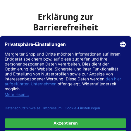
Erklärung zur
Barrierefreiheit
Die Hans Hilscher GmbH
ist bemüht, seine Website
www.margreiter-shop.de
im Einklang mit dem
Web-
Zugänglichkeits-Gesetz (WZG)
zur Umsetzung der
Richtlinie (EU) 2016/2102 des Europäischen Parlaments
und des Rates barrierefrei zugänglich zu machen.
Diese Erklärung zur Barrierefreiheit gilt für die Website
www.margreiter-shop.de
und alle zugehörigen
Unterseiten.
Stand der Vereinbarkeit mit den Anforderungen
Diese Website ist
vollständig konform
mit der
Konformitätsstufe AA der „Richtlinien für barrierefreie