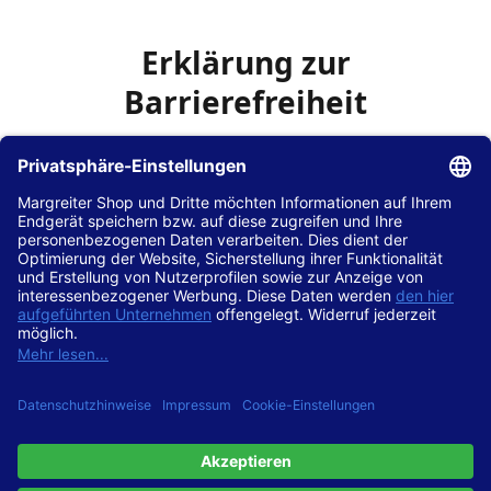
Erklärung zur
Barrierefreiheit
Die Hans Hilscher GmbH
ist bemüht, seine Website
www.margreiter-shop.de
im Einklang mit dem
Web-
Zugänglichkeits-Gesetz (WZG)
zur Umsetzung der
Richtlinie (EU) 2016/2102 des Europäischen Parlaments
und des Rates barrierefrei zugänglich zu machen.
Diese Erklärung zur Barrierefreiheit gilt für die Website
www.margreiter-shop.de
und alle zugehörigen
Unterseiten.
Stand der Vereinbarkeit mit den Anforderungen
Diese Website ist
vollständig konform
mit der
Konformitätsstufe AA der „Richtlinien für barrierefreie