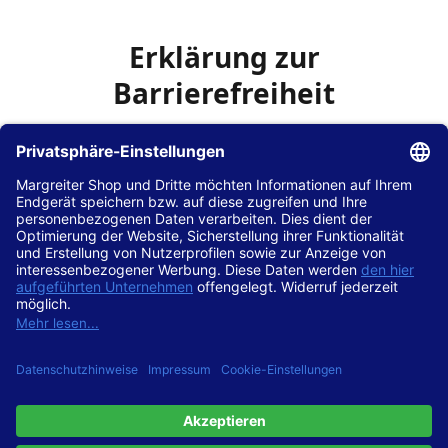
Erklärung zur
Barrierefreiheit
Die Hans Hilscher GmbH
ist bemüht, seine Website
www.margreiter-shop.de
im Einklang mit dem
Web-
Zugänglichkeits-Gesetz (WZG)
zur Umsetzung der
Richtlinie (EU) 2016/2102 des Europäischen Parlaments
und des Rates barrierefrei zugänglich zu machen.
Diese Erklärung zur Barrierefreiheit gilt für die Website
www.margreiter-shop.de
und alle zugehörigen
Unterseiten.
Stand der Vereinbarkeit mit den Anforderungen
Diese Website ist
vollständig konform
mit der
Konformitätsstufe AA der „Richtlinien für barrierefreie