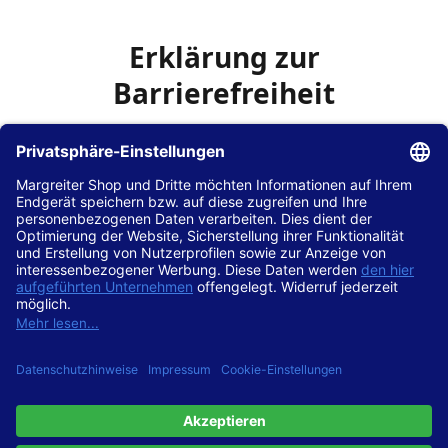
Erklärung zur
Barrierefreiheit
Die Hans Hilscher GmbH
ist bemüht, seine Website
www.margreiter-shop.de
im Einklang mit dem
Web-
Zugänglichkeits-Gesetz (WZG)
zur Umsetzung der
Richtlinie (EU) 2016/2102 des Europäischen Parlaments
und des Rates barrierefrei zugänglich zu machen.
Diese Erklärung zur Barrierefreiheit gilt für die Website
www.margreiter-shop.de
und alle zugehörigen
Unterseiten.
Stand der Vereinbarkeit mit den Anforderungen
Diese Website ist
vollständig konform
mit der
Konformitätsstufe AA der „Richtlinien für barrierefreie