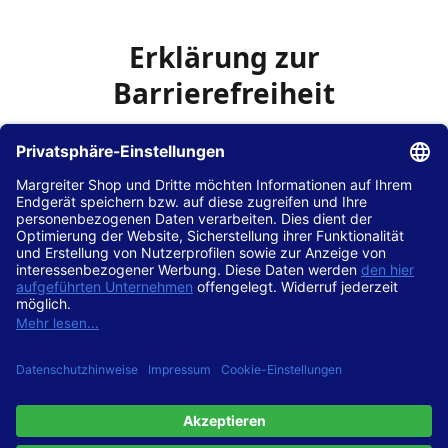
Erklärung zur
Barrierefreiheit
Die Hans Hilscher GmbH
ist bemüht, seine Website
www.margreiter-shop.de
im Einklang mit dem
Web-
Zugänglichkeits-Gesetz (WZG)
zur Umsetzung der
Richtlinie (EU) 2016/2102 des Europäischen Parlaments
und des Rates barrierefrei zugänglich zu machen.
Diese Erklärung zur Barrierefreiheit gilt für die Website
www.margreiter-shop.de
und alle zugehörigen
Unterseiten.
Stand der Vereinbarkeit mit den Anforderungen
Diese Website ist
vollständig konform
mit der
Konformitätsstufe AA der „Richtlinien für barrierefreie