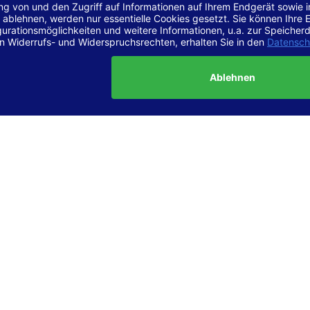
r Vereinbarkeit mit den Anforderungen
site ist
vollständig konform
mit der Konformitätsstufe AA der „Ri
ierefreie Webinhalte – WCAG 2.1“ bzw. dem europäischen Standard
1.
g dieser Erklärung zur Barrierefreiheit
lärung wurde am 23.6.2025 erstellt.
tung der Barrierefreiheit dieser Website wurde mittels
Selbstbew
hrt. Wir haben dabei die Richtlinien der WCAG 2.1 (Level AA) sowi
ungen des Web-Zugänglichkeits-Gesetzes (WZG) umfassend geprü
t.
 und Kontakt
meldungen zur Barrierefreiheit sind uns sehr wichtig. Wenn Sie a
n stoßen oder Anregungen zur Verbesserung der Barrierefreiheit 
e uns gerne kontaktieren.