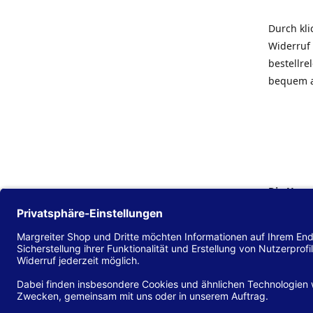
Durch kl
Widerruf 
bestellr
bequem 
Die Hans
Einklang
(EU) 2016
zu mache
Diese Erk
und alle 