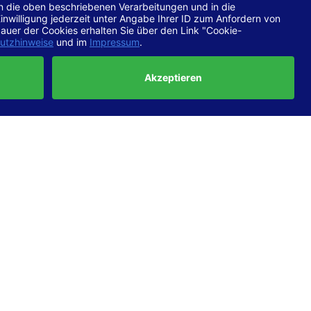
chtlinien
 EN 301
ertung
e die
ft und
uf
haben,