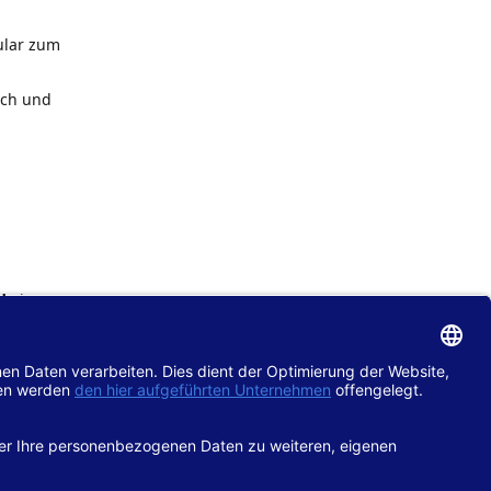
ular zum
ach und
de
im
chtlinie
gänglich
hop.de