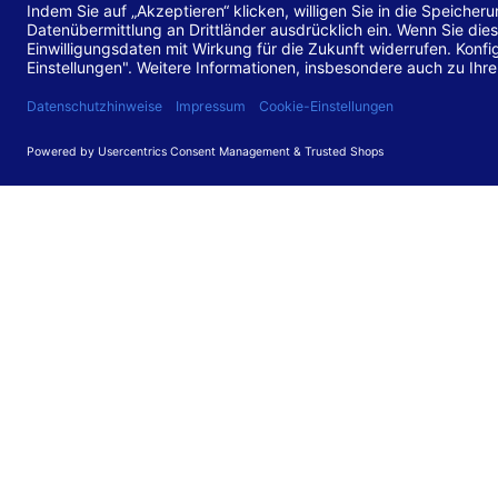
Stand de
Diese Web
für barr
549 V3.2.
Erstellun
Diese Erk
Die Bewer
durchgefü
Anforder
umgesetz
Feedback
Ihre Rück
Barriere
können Si