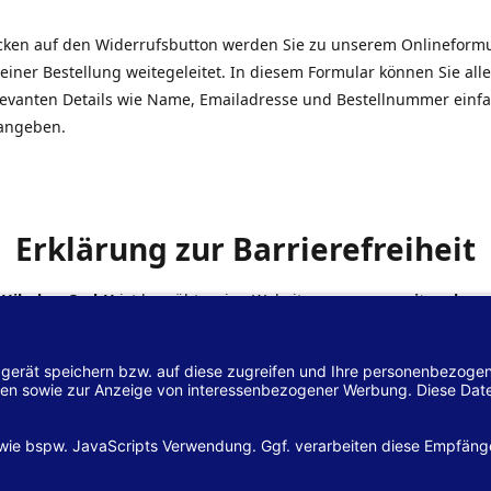
icken auf den Widerrufsbutton werden Sie zu unserem Onlineform
einer Bestellung weitegeleitet. In diesem Formular können Sie alle
elevanten Details wie Name, Emailadresse und Bestellnummer einf
angeben.
Erklärung zur Barrierefreiheit
 Hilscher GmbH
ist bemüht, seine Website
www.margreiter-shop.
 mit dem
Web-Zugänglichkeits-Gesetz (WZG)
zur Umsetzung der Ri
/2102 des Europäischen Parlaments und des Rates barrierefrei zu
n.
lärung zur Barrierefreiheit gilt für die Website
www.margreiter-s
zugehörigen Unterseiten.