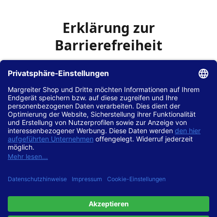
Erklärung zur
Barrierefreiheit
Die Hans Hilscher GmbH
ist bemüht, seine Website
www.margreiter-shop.de
im Einklang mit dem
Web-
Zugänglichkeits-Gesetz (WZG)
zur Umsetzung der
Richtlinie (EU) 2016/2102 des Europäischen Parlaments
und des Rates barrierefrei zugänglich zu machen.
Diese Erklärung zur Barrierefreiheit gilt für die Website
www.margreiter-shop.de
und alle zugehörigen
Unterseiten.
Stand der Vereinbarkeit mit den Anforderungen
Diese Website ist
vollständig konform
mit der
Konformitätsstufe AA der „Richtlinien für barrierefreie