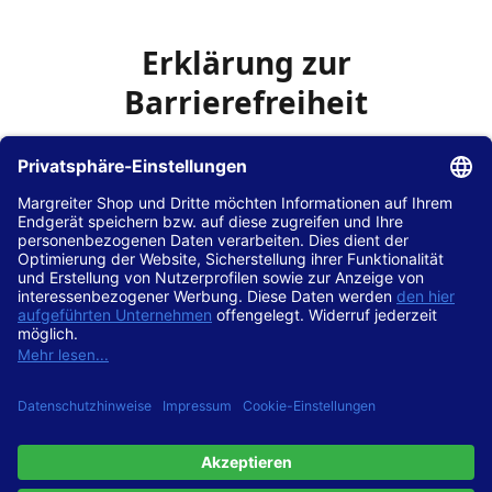
Erklärung zur
Barrierefreiheit
Die Hans Hilscher GmbH
ist bemüht, seine Website
www.margreiter-shop.de
im Einklang mit dem
Web-
Zugänglichkeits-Gesetz (WZG)
zur Umsetzung der
Richtlinie (EU) 2016/2102 des Europäischen Parlaments
und des Rates barrierefrei zugänglich zu machen.
Diese Erklärung zur Barrierefreiheit gilt für die Website
www.margreiter-shop.de
und alle zugehörigen
Unterseiten.
Stand der Vereinbarkeit mit den Anforderungen
Diese Website ist
vollständig konform
mit der
Konformitätsstufe AA der „Richtlinien für barrierefreie