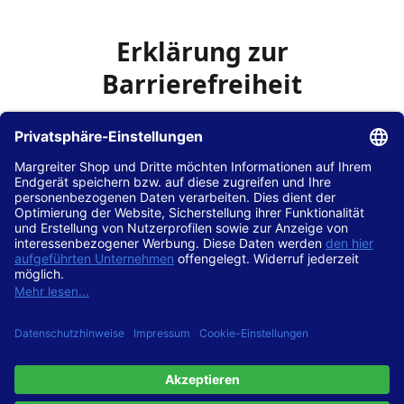
Erklärung zur
Barrierefreiheit
Die Hans Hilscher GmbH
ist bemüht, seine Website
www.margreiter-shop.de
im Einklang mit dem
Web-
Zugänglichkeits-Gesetz (WZG)
zur Umsetzung der
Richtlinie (EU) 2016/2102 des Europäischen Parlaments
und des Rates barrierefrei zugänglich zu machen.
Diese Erklärung zur Barrierefreiheit gilt für die Website
www.margreiter-shop.de
und alle zugehörigen
Unterseiten.
Stand der Vereinbarkeit mit den Anforderungen
Diese Website ist
vollständig konform
mit der
Konformitätsstufe AA der „Richtlinien für barrierefreie