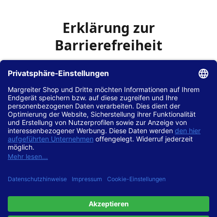
Erklärung zur
Barrierefreiheit
Die Hans Hilscher GmbH
ist bemüht, seine Website
www.margreiter-shop.de
im Einklang mit dem
Web-
Zugänglichkeits-Gesetz (WZG)
zur Umsetzung der
Richtlinie (EU) 2016/2102 des Europäischen Parlaments
und des Rates barrierefrei zugänglich zu machen.
Diese Erklärung zur Barrierefreiheit gilt für die Website
www.margreiter-shop.de
und alle zugehörigen
Unterseiten.
Stand der Vereinbarkeit mit den Anforderungen
Diese Website ist
vollständig konform
mit der
Konformitätsstufe AA der „Richtlinien für barrierefreie