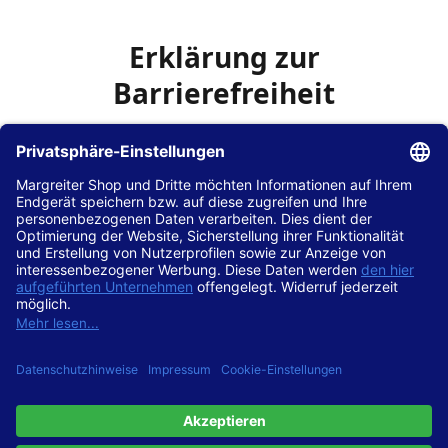
Erklärung zur
Barrierefreiheit
Die Hans Hilscher GmbH
ist bemüht, seine Website
www.margreiter-shop.de
im Einklang mit dem
Web-
Zugänglichkeits-Gesetz (WZG)
zur Umsetzung der
Richtlinie (EU) 2016/2102 des Europäischen Parlaments
und des Rates barrierefrei zugänglich zu machen.
Diese Erklärung zur Barrierefreiheit gilt für die Website
www.margreiter-shop.de
und alle zugehörigen
Unterseiten.
Stand der Vereinbarkeit mit den Anforderungen
Diese Website ist
vollständig konform
mit der
Konformitätsstufe AA der „Richtlinien für barrierefreie