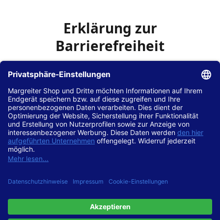
Erklärung zur
Barrierefreiheit
Die Hans Hilscher GmbH
ist bemüht, seine Website
www.margreiter-shop.de
im Einklang mit dem
Web-
Zugänglichkeits-Gesetz (WZG)
zur Umsetzung der
Richtlinie (EU) 2016/2102 des Europäischen Parlaments
und des Rates barrierefrei zugänglich zu machen.
Diese Erklärung zur Barrierefreiheit gilt für die Website
www.margreiter-shop.de
und alle zugehörigen
Unterseiten.
Stand der Vereinbarkeit mit den Anforderungen
Diese Website ist
vollständig konform
mit der
Konformitätsstufe AA der „Richtlinien für barrierefreie