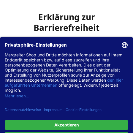
Erklärung zur
Barrierefreiheit
Die Hans Hilscher GmbH
ist bemüht, seine Website
www.margreiter-shop.de
im Einklang mit dem
Web-
Zugänglichkeits-Gesetz (WZG)
zur Umsetzung der
Richtlinie (EU) 2016/2102 des Europäischen Parlaments
und des Rates barrierefrei zugänglich zu machen.
Diese Erklärung zur Barrierefreiheit gilt für die Website
www.margreiter-shop.de
und alle zugehörigen
Unterseiten.
Stand der Vereinbarkeit mit den Anforderungen
Diese Website ist
vollständig konform
mit der
Konformitätsstufe AA der „Richtlinien für barrierefreie