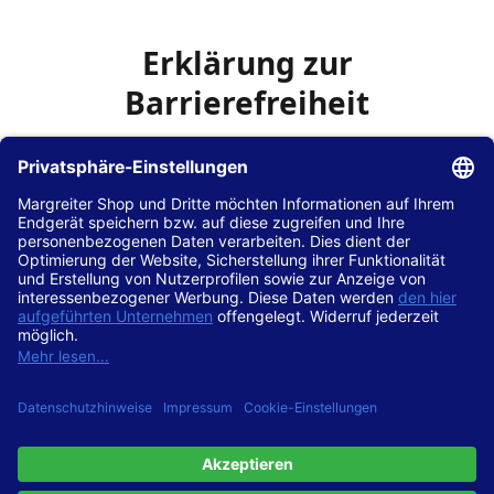
Erklärung zur
Barrierefreiheit
Die Hans Hilscher GmbH
ist bemüht, seine Website
www.margreiter-shop.de
im Einklang mit dem
Web-
Zugänglichkeits-Gesetz (WZG)
zur Umsetzung der
Richtlinie (EU) 2016/2102 des Europäischen Parlaments
und des Rates barrierefrei zugänglich zu machen.
Diese Erklärung zur Barrierefreiheit gilt für die Website
www.margreiter-shop.de
und alle zugehörigen
Unterseiten.
Stand der Vereinbarkeit mit den Anforderungen
Diese Website ist
vollständig konform
mit der
Konformitätsstufe AA der „Richtlinien für barrierefreie