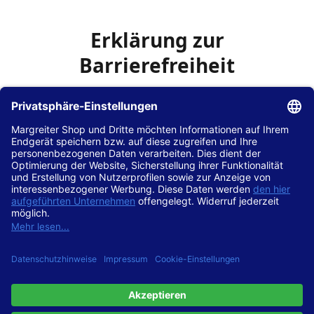
Erklärung zur
Barrierefreiheit
Die Hans Hilscher GmbH
ist bemüht, seine Website
www.margreiter-shop.de
im Einklang mit dem
Web-
Zugänglichkeits-Gesetz (WZG)
zur Umsetzung der
Richtlinie (EU) 2016/2102 des Europäischen Parlaments
und des Rates barrierefrei zugänglich zu machen.
Diese Erklärung zur Barrierefreiheit gilt für die Website
www.margreiter-shop.de
und alle zugehörigen
Unterseiten.
Stand der Vereinbarkeit mit den Anforderungen
Diese Website ist
vollständig konform
mit der
Konformitätsstufe AA der „Richtlinien für barrierefreie