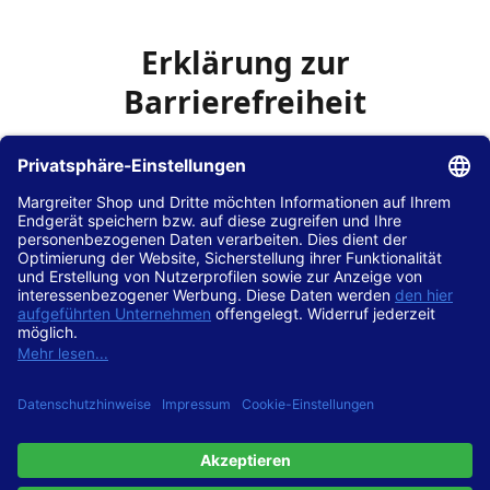
Erklärung zur
Barrierefreiheit
Die Hans Hilscher GmbH
ist bemüht, seine Website
www.margreiter-shop.de
im Einklang mit dem
Web-
Zugänglichkeits-Gesetz (WZG)
zur Umsetzung der
Richtlinie (EU) 2016/2102 des Europäischen Parlaments
und des Rates barrierefrei zugänglich zu machen.
Diese Erklärung zur Barrierefreiheit gilt für die Website
www.margreiter-shop.de
und alle zugehörigen
Unterseiten.
Stand der Vereinbarkeit mit den Anforderungen
Diese Website ist
vollständig konform
mit der
Konformitätsstufe AA der „Richtlinien für barrierefreie