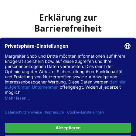
Erklärung zur
Barrierefreiheit
Die Hans Hilscher GmbH
ist bemüht, seine Website
www.margreiter-shop.de
im Einklang mit dem
Web-
Zugänglichkeits-Gesetz (WZG)
zur Umsetzung der
Richtlinie (EU) 2016/2102 des Europäischen Parlaments
und des Rates barrierefrei zugänglich zu machen.
Diese Erklärung zur Barrierefreiheit gilt für die Website
www.margreiter-shop.de
und alle zugehörigen
Unterseiten.
Stand der Vereinbarkeit mit den Anforderungen
Diese Website ist
vollständig konform
mit der
Konformitätsstufe AA der „Richtlinien für barrierefreie