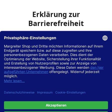
Erklärung zur
Barrierefreiheit
Die Hans Hilscher GmbH
ist bemüht, seine Website
www.margreiter-shop.de
im Einklang mit dem
Web-
Zugänglichkeits-Gesetz (WZG)
zur Umsetzung der
Richtlinie (EU) 2016/2102 des Europäischen Parlaments
und des Rates barrierefrei zugänglich zu machen.
Diese Erklärung zur Barrierefreiheit gilt für die Website
www.margreiter-shop.de
und alle zugehörigen
Unterseiten.
Stand der Vereinbarkeit mit den Anforderungen
Diese Website ist
vollständig konform
mit der
Konformitätsstufe AA der „Richtlinien für barrierefreie