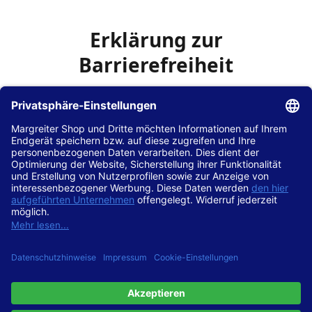
Erklärung zur
Barrierefreiheit
Die Hans Hilscher GmbH
ist bemüht, seine Website
www.margreiter-shop.de
im Einklang mit dem
Web-
Zugänglichkeits-Gesetz (WZG)
zur Umsetzung der
Richtlinie (EU) 2016/2102 des Europäischen Parlaments
und des Rates barrierefrei zugänglich zu machen.
Diese Erklärung zur Barrierefreiheit gilt für die Website
www.margreiter-shop.de
und alle zugehörigen
Unterseiten.
Stand der Vereinbarkeit mit den Anforderungen
Diese Website ist
vollständig konform
mit der
Konformitätsstufe AA der „Richtlinien für barrierefreie