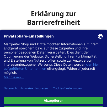
Erklärung zur
Barrierefreiheit
Die Hans Hilscher GmbH
ist bemüht, seine Website
www.margreiter-shop.de
im Einklang mit dem
Web-
Zugänglichkeits-Gesetz (WZG)
zur Umsetzung der
Richtlinie (EU) 2016/2102 des Europäischen Parlaments
und des Rates barrierefrei zugänglich zu machen.
Diese Erklärung zur Barrierefreiheit gilt für die Website
www.margreiter-shop.de
und alle zugehörigen
Unterseiten.
Stand der Vereinbarkeit mit den Anforderungen
Diese Website ist
vollständig konform
mit der
Konformitätsstufe AA der „Richtlinien für barrierefreie