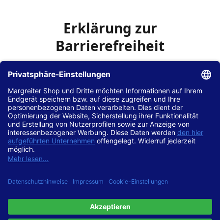
Erklärung zur
Barrierefreiheit
Die Hans Hilscher GmbH
ist bemüht, seine Website
www.margreiter-shop.de
im Einklang mit dem
Web-
Zugänglichkeits-Gesetz (WZG)
zur Umsetzung der
Richtlinie (EU) 2016/2102 des Europäischen Parlaments
und des Rates barrierefrei zugänglich zu machen.
Diese Erklärung zur Barrierefreiheit gilt für die Website
www.margreiter-shop.de
und alle zugehörigen
Unterseiten.
Stand der Vereinbarkeit mit den Anforderungen
Diese Website ist
vollständig konform
mit der
Konformitätsstufe AA der „Richtlinien für barrierefreie