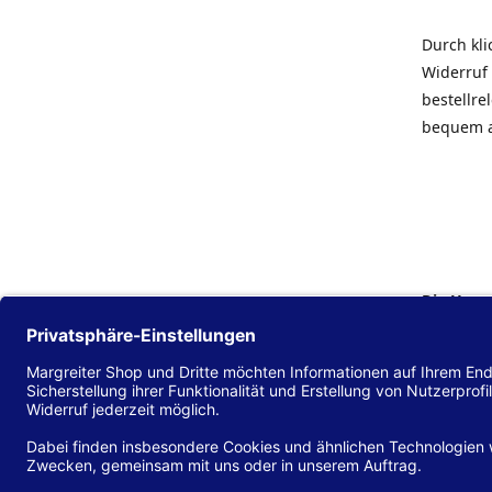
Durch kl
Widerruf 
bestellr
bequem 
Die Hans
Einklang
(EU) 2016
zu mache
Diese Erk
und alle 