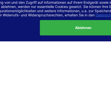
r Vereinbarkeit mit den Anforderungen
site ist
vollständig konform
mit der Konformitätsstufe AA der „Ri
ierefreie Webinhalte – WCAG 2.1“ bzw. dem europäischen Standard
1.
g dieser Erklärung zur Barrierefreiheit
lärung wurde am 23.6.2025 erstellt.
tung der Barrierefreiheit dieser Website wurde mittels
Selbstbew
hrt. Wir haben dabei die Richtlinien der WCAG 2.1 (Level AA) sowi
ungen des Web-Zugänglichkeits-Gesetzes (WZG) umfassend geprü
t.
 und Kontakt
meldungen zur Barrierefreiheit sind uns sehr wichtig. Wenn Sie a
n stoßen oder Anregungen zur Verbesserung der Barrierefreiheit 
e uns gerne kontaktieren.