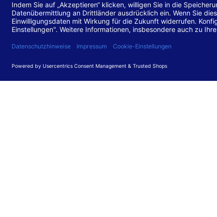
Stand de
Diese Web
für barr
549 V3.2.
Erstellun
Diese Erk
Die Bewer
durchgefü
Anforder
umgesetz
Feedback
Ihre Rück
Barriere
können Si