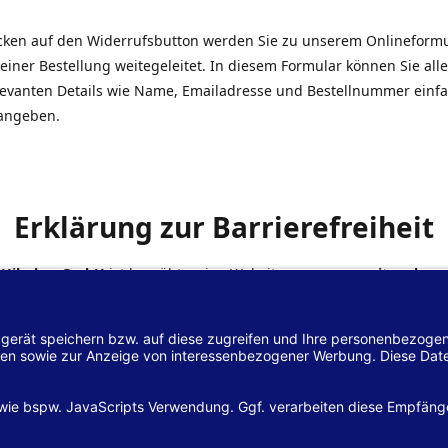
icken auf den Widerrufsbutton werden Sie zu unserem Onlineform
einer Bestellung weitegeleitet. In diesem Formular können Sie alle
elevanten Details wie Name, Emailadresse und Bestellnummer einf
angeben.
Erklärung zur Barrierefreiheit
 Hilscher GmbH
ist bemüht, seine Website
www.margreiter-shop.
 mit dem
Web-Zugänglichkeits-Gesetz (WZG)
zur Umsetzung der Ri
/2102 des Europäischen Parlaments und des Rates barrierefrei zu
n.
lärung zur Barrierefreiheit gilt für die Website
www.margreiter-s
zugehörigen Unterseiten.