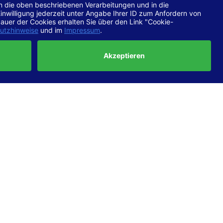
chtlinien
 EN 301
ertung
e die
ft und
uf
haben,