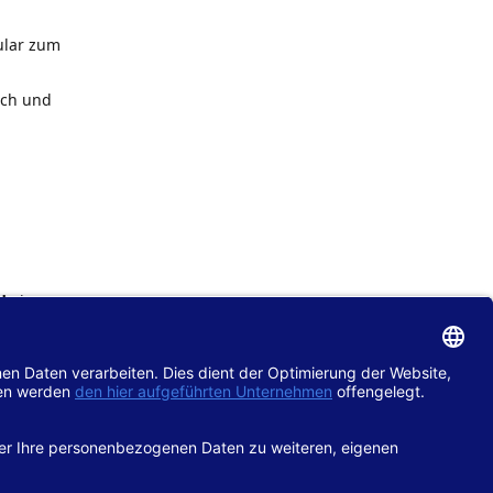
ular zum
ach und
de
im
chtlinie
gänglich
hop.de