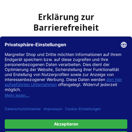
Erklärung zur
Barrierefreiheit
Die Hans Hilscher GmbH
ist bemüht, seine Website
www.margreiter-shop.de
im Einklang mit dem
Web-
Zugänglichkeits-Gesetz (WZG)
zur Umsetzung der
Richtlinie (EU) 2016/2102 des Europäischen Parlaments
und des Rates barrierefrei zugänglich zu machen.
Diese Erklärung zur Barrierefreiheit gilt für die Website
www.margreiter-shop.de
und alle zugehörigen
Unterseiten.
Stand der Vereinbarkeit mit den Anforderungen
Diese Website ist
vollständig konform
mit der
Konformitätsstufe AA der „Richtlinien für barrierefreie