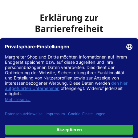
Erklärung zur
Barrierefreiheit
Die Hans Hilscher GmbH
ist bemüht, seine Website
www.margreiter-shop.de
im Einklang mit dem
Web-
Zugänglichkeits-Gesetz (WZG)
zur Umsetzung der
Richtlinie (EU) 2016/2102 des Europäischen Parlaments
und des Rates barrierefrei zugänglich zu machen.
Diese Erklärung zur Barrierefreiheit gilt für die Website
www.margreiter-shop.de
und alle zugehörigen
Unterseiten.
Stand der Vereinbarkeit mit den Anforderungen
Diese Website ist
vollständig konform
mit der
Konformitätsstufe AA der „Richtlinien für barrierefreie