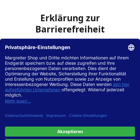
Erklärung zur
Barrierefreiheit
Die Hans Hilscher GmbH
ist bemüht, seine Website
www.margreiter-shop.de
im Einklang mit dem
Web-
Zugänglichkeits-Gesetz (WZG)
zur Umsetzung der
Richtlinie (EU) 2016/2102 des Europäischen Parlaments
und des Rates barrierefrei zugänglich zu machen.
Diese Erklärung zur Barrierefreiheit gilt für die Website
www.margreiter-shop.de
und alle zugehörigen
Unterseiten.
Stand der Vereinbarkeit mit den Anforderungen
Diese Website ist
vollständig konform
mit der
Konformitätsstufe AA der „Richtlinien für barrierefreie