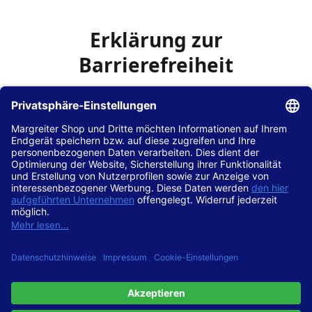
Erklärung zur
Barrierefreiheit
Die Hans Hilscher GmbH
ist bemüht, seine Website
www.margreiter-shop.de
im Einklang mit dem
Web-
Zugänglichkeits-Gesetz (WZG)
zur Umsetzung der
Richtlinie (EU) 2016/2102 des Europäischen Parlaments
und des Rates barrierefrei zugänglich zu machen.
Diese Erklärung zur Barrierefreiheit gilt für die Website
www.margreiter-shop.de
und alle zugehörigen
Unterseiten.
Stand der Vereinbarkeit mit den Anforderungen
Diese Website ist
vollständig konform
mit der
Konformitätsstufe AA der „Richtlinien für barrierefreie