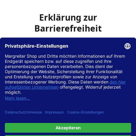
Erklärung zur
Barrierefreiheit
Die Hans Hilscher GmbH
ist bemüht, seine Website
www.margreiter-shop.de
im Einklang mit dem
Web-
Zugänglichkeits-Gesetz (WZG)
zur Umsetzung der
Richtlinie (EU) 2016/2102 des Europäischen Parlaments
und des Rates barrierefrei zugänglich zu machen.
Diese Erklärung zur Barrierefreiheit gilt für die Website
www.margreiter-shop.de
und alle zugehörigen
Unterseiten.
Stand der Vereinbarkeit mit den Anforderungen
Diese Website ist
vollständig konform
mit der
Konformitätsstufe AA der „Richtlinien für barrierefreie