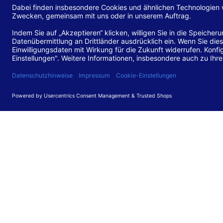
Diese Erk
und alle 
Stand de
Diese Web
für barr
549 V3.2.
Erstellun
Diese Erk
Die Bewer
durchgefü
Anforder
umgesetz
Feedback