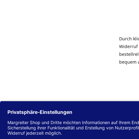
Durch kl
Widerruf 
bestellr
bequem 
Die Hans
Einklang
(EU) 2016
zu mache