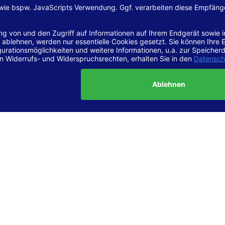
lärung zur Barrierefreiheit gilt für die Website
www.margreiter-s
zugehörigen Unterseiten.
r Vereinbarkeit mit den Anforderungen
site ist
vollständig konform
mit der Konformitätsstufe AA der „Ri
ierefreie Webinhalte – WCAG 2.1“ bzw. dem europäischen Standard
1.
g dieser Erklärung zur Barrierefreiheit
lärung wurde am 23.6.2025 erstellt.
tung der Barrierefreiheit dieser Website wurde mittels
Selbstbew
hrt. Wir haben dabei die Richtlinien der WCAG 2.1 (Level AA) sowi
ungen des Web-Zugänglichkeits-Gesetzes (WZG) umfassend geprü
t.
 und Kontakt