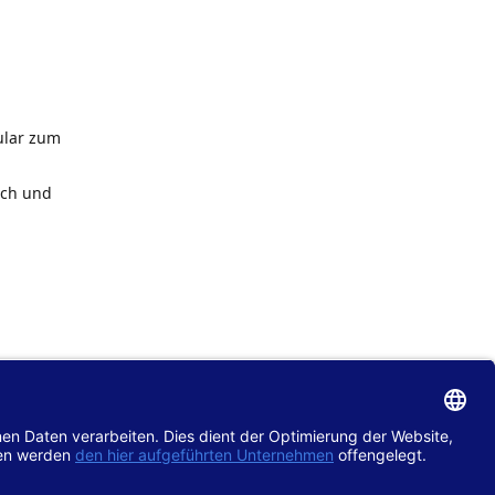
ular zum
ach und
de
im
chtlinie
gänglich