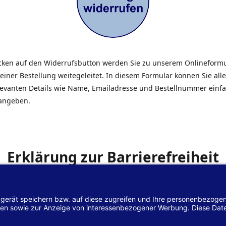
icken auf den Widerrufsbutton werden Sie zu unserem Onlineform
einer Bestellung weitegeleitet. In diesem Formular können Sie alle
elevanten Details wie Name, Emailadresse und Bestellnummer einf
angeben.
Erklärung zur Barrierefreiheit
 Hilscher GmbH
ist bemüht, seine Website
www.margreiter-shop.
 mit dem
Web-Zugänglichkeits-Gesetz (WZG)
zur Umsetzung der Ri
/2102 des Europäischen Parlaments und des Rates barrierefrei zu
n.