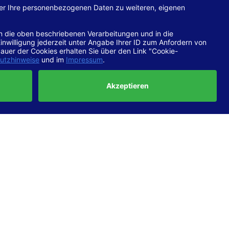
hop.de
chtlinien
 EN 301
ertung
e die
ft und