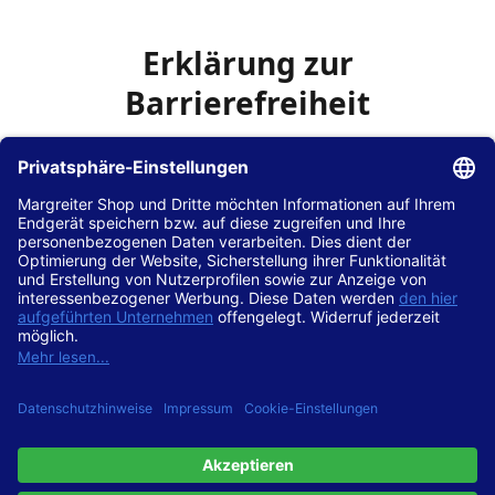
Erklärung zur
Barrierefreiheit
Die Hans Hilscher GmbH
ist bemüht, seine Website
www.margreiter-shop.de
im Einklang mit dem
Web-
Zugänglichkeits-Gesetz (WZG)
zur Umsetzung der
Richtlinie (EU) 2016/2102 des Europäischen Parlaments
und des Rates barrierefrei zugänglich zu machen.
Diese Erklärung zur Barrierefreiheit gilt für die Website
www.margreiter-shop.de
und alle zugehörigen
Unterseiten.
Stand der Vereinbarkeit mit den Anforderungen
Diese Website ist
vollständig konform
mit der
Konformitätsstufe AA der „Richtlinien für barrierefreie